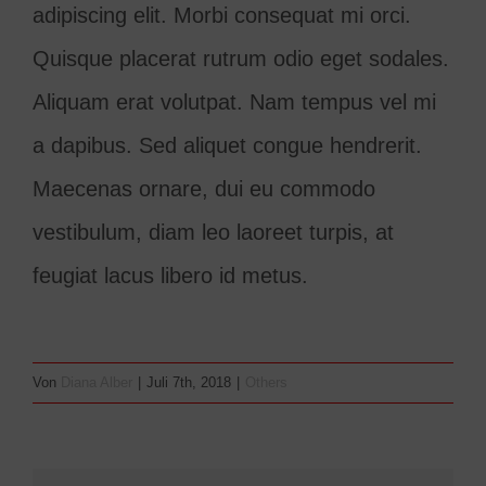
adipiscing elit. Morbi consequat mi orci.
Freunde & Förderer
Quisque placerat rutrum odio eget sodales.
Aliquam erat volutpat. Nam tempus vel mi
a dapibus. Sed aliquet congue hendrerit.
Maecenas ornare, dui eu commodo
vestibulum, diam leo laoreet turpis, at
feugiat lacus libero id metus.
Von
Diana Alber
|
Juli 7th, 2018
|
Others